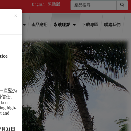
English
繁體版
×
產品介紹
產品應用
永續經營
下載專區
聯絡我們
tice
一直堅持
與信任。
 been
ing high-
rt and
7
月
31
日