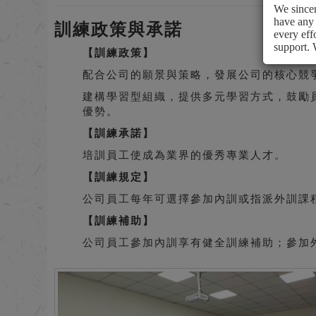
We sincer
have any 
訓練政策與承諾
every eff
support. 
【訓練政策】
配合公司的願景與策略，發展公司的核心競
建構學習型組織，提供多元學習方式，鼓勵員
優勢。
【訓練承諾】
培訓員工使成為業界的優秀專業人才。
【訓練規定】
公司員工每年可選擇參加內訓或指派外訓課
【訓練補助】
公司員工參加內訓享有健全訓練補助；參加