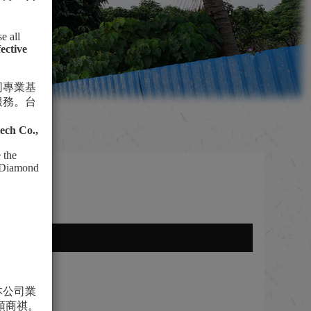
e all
fective
同專業基
服務。台
ech Co.,
 the
f Diamond
獲獎紀錄
本公司業
頌商祺。