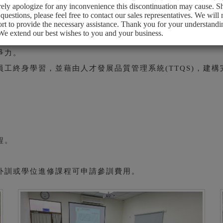
ely apologize for any inconvenience this discontinuation may cause. 
questions, please feel free to contact our sales representatives. We will
ort to provide the necessary assistance. Thank you for your understand
We extend our best wishes to you and your business.
爭力。
工終身學習，並藉由人才發展品質管理系統(TTQS)，建
程。
外訓或學位進修課程可申請參訓費用。