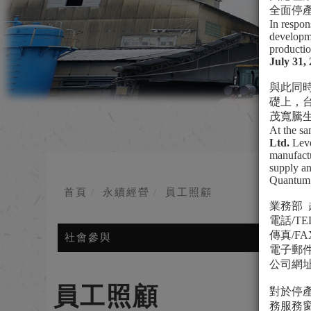
全面停
In respon
developme
productio
July 31,
與此同
礎上，
茂寬騰
At the s
Ltd.
Leve
manufactu
supply an
Quantum f
首頁
永續經營
員工照顧
業務部
電話
/TE
傳真
/FA
社會參與
電子郵
公司網
員工照顧
對於停
務服務