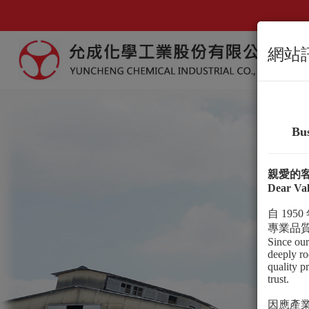
網站
Bus
親愛的
Dear Va
自
1950
專業品
Since our
deeply ro
quality p
trust.
因應產