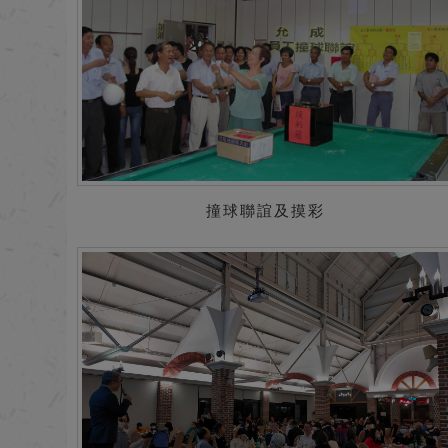
撞球聯誼及摸彩