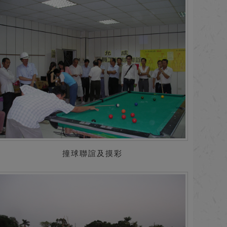
撞球聯誼及摸彩