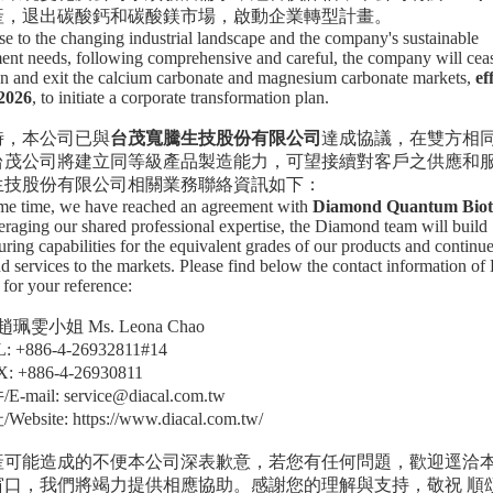
產，退出碳酸鈣和碳酸鎂市場，啟動企業轉型計畫。
se to the changing industrial landscape and the company's sustainable
nt needs, following comprehensive and careful, the company will ceas
n and exit the calcium carbonate and magnesium carbonate markets,
ef
 2026
, to initiate a corporate transformation plan.
時，本公司已與
台茂寬騰生技股份有限公司
達成協議，在雙方相
台茂公司將建立同等級產品製造能力，可望接續對客戶之供應和
生技股份有限公司相關業務聯絡資訊如下：
ame time, we have reached an agreement with
Diamond Quantum Biot
raging our shared professional expertise, the Diamond team will build
ring capabilities for the equivalent grades of our products and continue
d services to the markets. Please find below the contact information o
or your reference:
趙珮雯小姐
Ms. Leona Chao
L: +886-4-26932811#14
X: +886-4-26930811
員工照顧
件
/E-mail: service@diacal.com.tw
址
/Website: https://www.diacal.com.tw/
產可能造成的不便本公司深表歉意，若您有任何問題，歡迎逕洽
窗口，我們將竭力提供相應協助。感謝您的理解與支持，敬祝
順